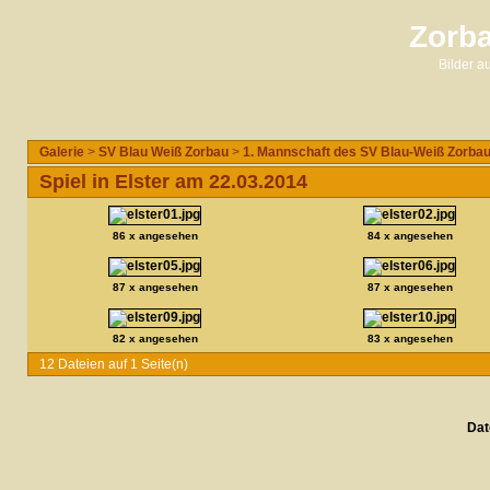
Zorba
Bilder 
Galerie
>
SV Blau Weiß Zorbau
>
1. Mannschaft des SV Blau-Weiß Zorba
Spiel in Elster am 22.03.2014
86 x angesehen
84 x angesehen
87 x angesehen
87 x angesehen
82 x angesehen
83 x angesehen
12 Dateien auf 1 Seite(n)
Dat