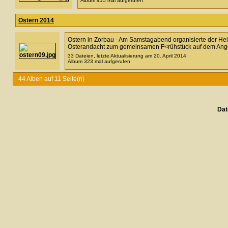
Album 415 mal aufgerufen
Ostern 2014
Ostern in Zorbau - Am Samstagabend organisierte der Heim
Osterandacht zum gemeinsamen F<rühstück auf dem Ange
33 Dateien, letzte Aktualisierung am 20. April 2014
Album 323 mal aufgerufen
44 Alben auf 11 Seite(n)
Dat