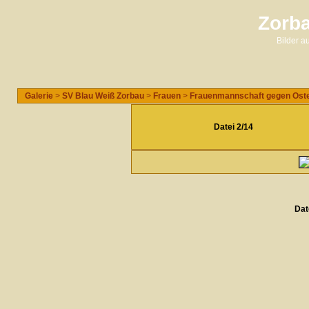
Zorba
Bilder 
Galerie
>
SV Blau Weiß Zorbau
>
Frauen
>
Frauenmannschaft gegen Oste
Datei 2/14
Dat