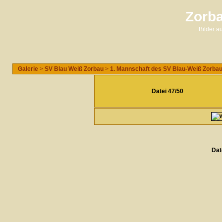
Zorba
Bilder 
Galerie
>
SV Blau Weiß Zorbau
>
1. Mannschaft des SV Blau-Weiß Zorba
Datei 47/50
Dat