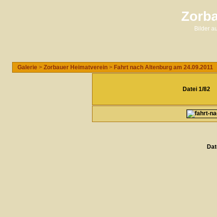
Zorba
Bilder 
Galerie
>
Zorbauer Heimatverein
>
Fahrt nach Altenburg am 24.09.2011
Datei 1/82
Dat